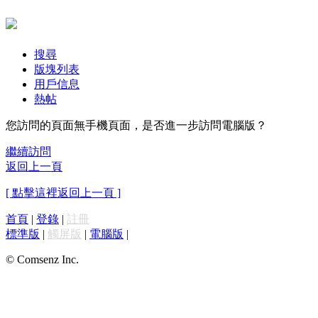
搜尋
版塊列表
用戶信息
熱帖
您訪問的頁面無手機頁面，是否進一步訪問電腦版？
繼續訪問
返回上一頁
[ 點擊這裡返回上一頁 ]
首頁
|
登錄
|
註冊
標準版
|
觸屏版
|
電腦版
|
© Comsenz Inc.