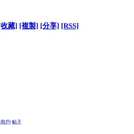
[收藏]
[複製]
[分享]
[RSS]
用戶
|
帖子