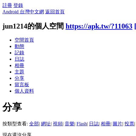
註冊
登錄
Android 台灣中文網
返回首頁
jun1214的個人空間
https://apk.tw/?11063
空間首頁
動態
記錄
日誌
相冊
主題
分享
留言板
個人資料
分享
按類型查看:
全部
|
網址
|
視頻
|
音樂
|
Flash
|
日誌
|
相冊
|
圖片
|
投票
|
現在還沒分享