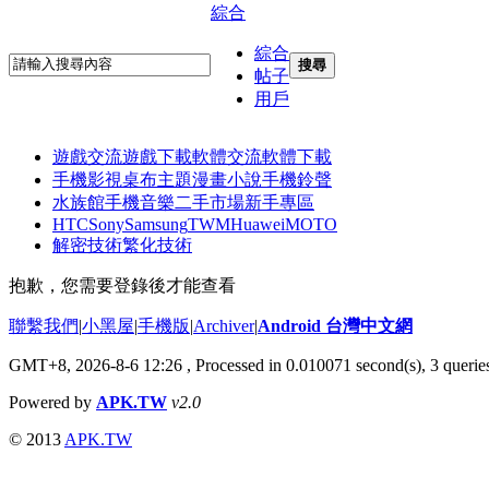
綜合
綜合
搜尋
帖子
用戶
遊戲交流
遊戲下載
軟體交流
軟體下載
手機影視
桌布主題
漫畫小說
手機鈴聲
水族館
手機音樂
二手市場
新手專區
HTC
Sony
Samsung
TWM
Huawei
MOTO
解密技術
繁化技術
抱歉，您需要登錄後才能查看
聯繫我們
|
小黑屋
|
手機版
|
Archiver
|
Android 台灣中文網
GMT+8, 2026-8-6 12:26
, Processed in 0.010071 second(s), 3 quer
Powered by
APK.TW
v2.0
© 2013
APK.TW