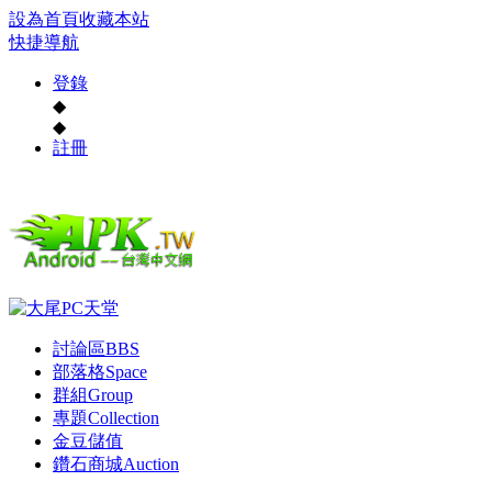
設為首頁
收藏本站
快捷導航
登錄
◆
◆
註冊
討論區
BBS
部落格
Space
群組
Group
專題
Collection
金豆儲值
鑽石商城
Auction