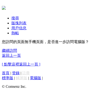
搜尋
版塊列表
用戶信息
熱帖
您訪問的頁面無手機頁面，是否進一步訪問電腦版？
繼續訪問
返回上一頁
[ 點擊這裡返回上一頁 ]
首頁
|
登錄
|
註冊
標準版
|
觸屏版
|
電腦版
|
© Comsenz Inc.