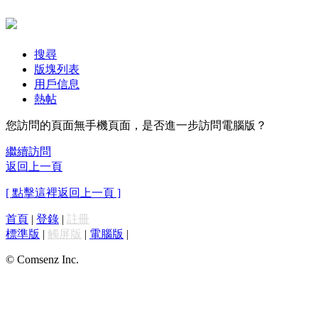
搜尋
版塊列表
用戶信息
熱帖
您訪問的頁面無手機頁面，是否進一步訪問電腦版？
繼續訪問
返回上一頁
[ 點擊這裡返回上一頁 ]
首頁
|
登錄
|
註冊
標準版
|
觸屏版
|
電腦版
|
© Comsenz Inc.