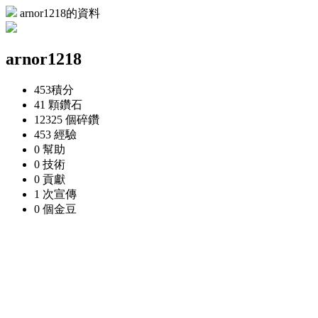
arnor1218的資料
arnor1218
453
積分
41 顆
鑽石
12325 個
碎鑽
453
經驗
0
幫助
0
技術
0
貢獻
1 次
宣傳
0 個
金豆