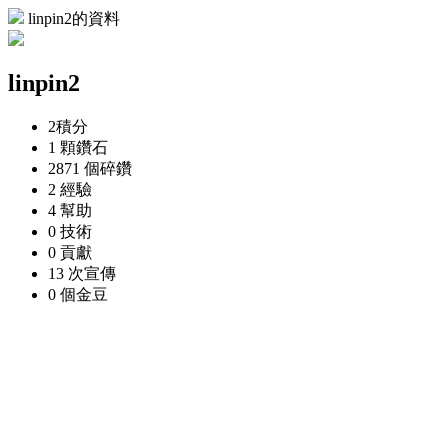
linpin2的資料
linpin2
2
積分
1 顆
鑽石
2871 個
碎鑽
2
經驗
4
幫助
0
技術
0
貢獻
13 次
宣傳
0 個
金豆