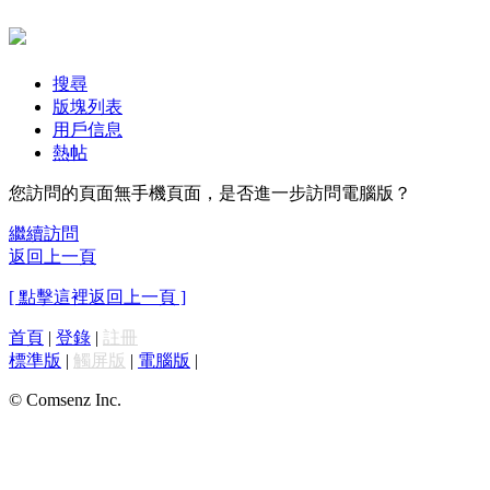
搜尋
版塊列表
用戶信息
熱帖
您訪問的頁面無手機頁面，是否進一步訪問電腦版？
繼續訪問
返回上一頁
[ 點擊這裡返回上一頁 ]
首頁
|
登錄
|
註冊
標準版
|
觸屏版
|
電腦版
|
© Comsenz Inc.