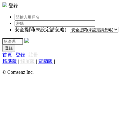
登錄
安全提問(未設定請忽略)
登錄
首頁
|
登錄
|
註冊
標準版
|
觸屏版
|
電腦版
|
© Comsenz Inc.