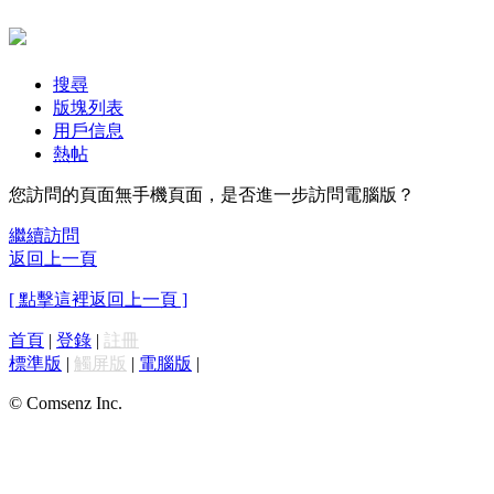
搜尋
版塊列表
用戶信息
熱帖
您訪問的頁面無手機頁面，是否進一步訪問電腦版？
繼續訪問
返回上一頁
[ 點擊這裡返回上一頁 ]
首頁
|
登錄
|
註冊
標準版
|
觸屏版
|
電腦版
|
© Comsenz Inc.