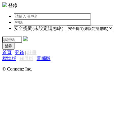
登錄
安全提問(未設定請忽略)
登錄
首頁
|
登錄
|
註冊
標準版
|
觸屏版
|
電腦版
|
© Comsenz Inc.