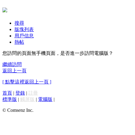
搜尋
版塊列表
用戶信息
熱帖
您訪問的頁面無手機頁面，是否進一步訪問電腦版？
繼續訪問
返回上一頁
[ 點擊這裡返回上一頁 ]
首頁
|
登錄
|
註冊
標準版
|
觸屏版
|
電腦版
|
© Comsenz Inc.