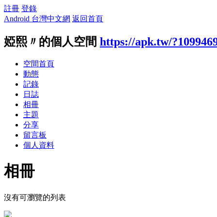
註冊
登錄
Android 台灣中文網
返回首頁
婭熙〃的個人空間
https://apk.tw/?109946
空間首頁
動態
記錄
日誌
相冊
主題
分享
留言板
個人資料
相冊
沒有可瀏覽的列表