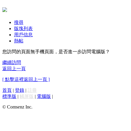
搜尋
版塊列表
用戶信息
熱帖
您訪問的頁面無手機頁面，是否進一步訪問電腦版？
繼續訪問
返回上一頁
[ 點擊這裡返回上一頁 ]
首頁
|
登錄
|
註冊
標準版
|
觸屏版
|
電腦版
|
© Comsenz Inc.