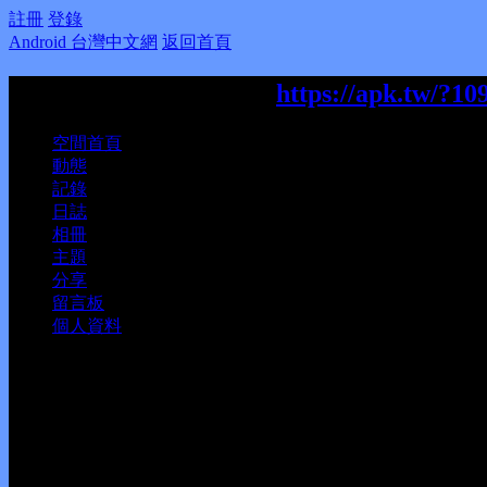
註冊
登錄
Android 台灣中文網
返回首頁
abc2004130的個人空間
https://apk.tw/?10
空間首頁
動態
記錄
日誌
相冊
主題
分享
留言板
個人資料