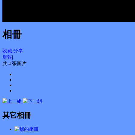
相冊
收藏
分享
舉報
|
共 4 張圖片
其它相冊