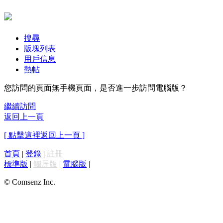
搜尋
版塊列表
用戶信息
熱帖
您訪問的頁面無手機頁面，是否進一步訪問電腦版？
繼續訪問
返回上一頁
[ 點擊這裡返回上一頁 ]
首頁
|
登錄
|
註冊
標準版
|
觸屏版
|
電腦版
|
© Comsenz Inc.