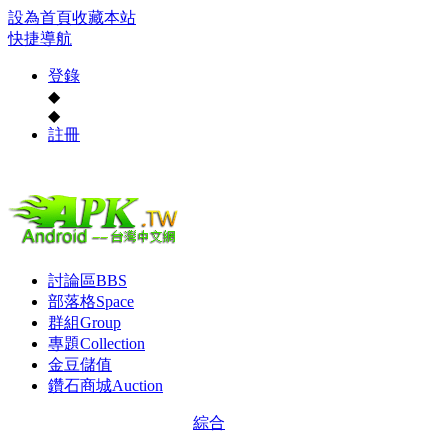
設為首頁
收藏本站
快捷導航
登錄
◆
◆
註冊
討論區
BBS
部落格
Space
群組
Group
專題
Collection
金豆儲值
鑽石商城
Auction
綜合