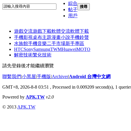
綜合
搜尋
帖子
用戶
遊戲交流
遊戲下載
軟體交流
軟體下載
手機影視
桌布主題
漫畫小說
手機鈴聲
水族館
手機音樂
二手市場
新手專區
HTC
Sony
Samsung
TWM
Huawei
MOTO
解密技術
繁化技術
請先登錄後才能繼續瀏覽
聯繫我們
|
小黑屋
|
手機版
|
Archiver
|
Android 台灣中文網
GMT+8, 2026-8-8 03:51
, Processed in 0.009209 second(s), 1 quer
Powered by
APK.TW
v2.0
© 2013
APK.TW