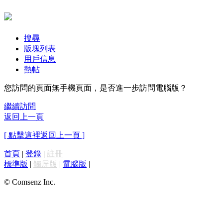
搜尋
版塊列表
用戶信息
熱帖
您訪問的頁面無手機頁面，是否進一步訪問電腦版？
繼續訪問
返回上一頁
[ 點擊這裡返回上一頁 ]
首頁
|
登錄
|
註冊
標準版
|
觸屏版
|
電腦版
|
© Comsenz Inc.