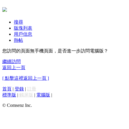
搜尋
版塊列表
用戶信息
熱帖
您訪問的頁面無手機頁面，是否進一步訪問電腦版？
繼續訪問
返回上一頁
[ 點擊這裡返回上一頁 ]
首頁
|
登錄
|
註冊
標準版
|
觸屏版
|
電腦版
|
© Comsenz Inc.