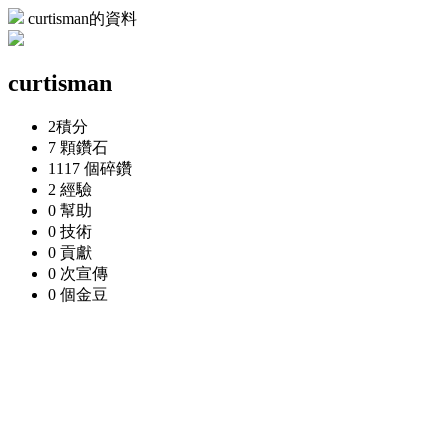
curtisman的資料
curtisman
2
積分
7 顆
鑽石
1117 個
碎鑽
2
經驗
0
幫助
0
技術
0
貢獻
0 次
宣傳
0 個
金豆