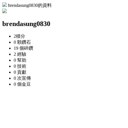
brendasung0830的資料
brendasung0830
2
積分
0 顆
鑽石
19 個
碎鑽
2
經驗
0
幫助
0
技術
0
貢獻
0 次
宣傳
0 個
金豆