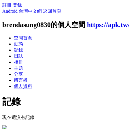
註冊
登錄
Android 台灣中文網
返回首頁
brendasung0830的個人空間
https://apk.t
空間首頁
動態
記錄
日誌
相冊
主題
分享
留言板
個人資料
記錄
現在還沒有記錄