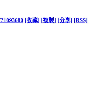
w/?1093680
[收藏]
[複製]
[分享]
[RSS]