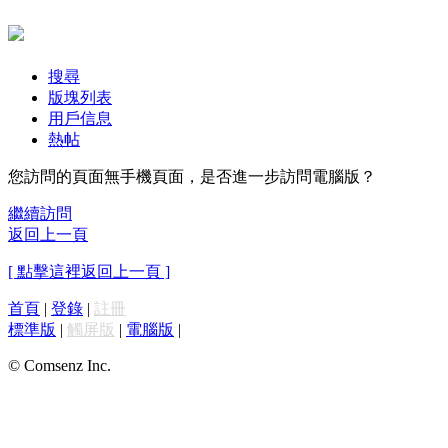
搜尋
版塊列表
用戶信息
熱帖
您訪問的頁面無手機頁面，是否進一步訪問電腦版？
繼續訪問
返回上一頁
[ 點擊這裡返回上一頁 ]
首頁
|
登錄
|
註冊
標準版
|
觸屏版
|
電腦版
|
© Comsenz Inc.