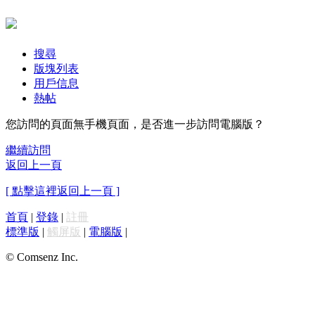
搜尋
版塊列表
用戶信息
熱帖
您訪問的頁面無手機頁面，是否進一步訪問電腦版？
繼續訪問
返回上一頁
[ 點擊這裡返回上一頁 ]
首頁
|
登錄
|
註冊
標準版
|
觸屏版
|
電腦版
|
© Comsenz Inc.