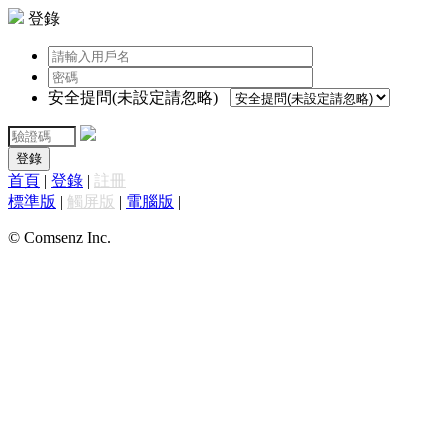
登錄
安全提問(未設定請忽略)
登錄
首頁
|
登錄
|
註冊
標準版
|
觸屏版
|
電腦版
|
© Comsenz Inc.