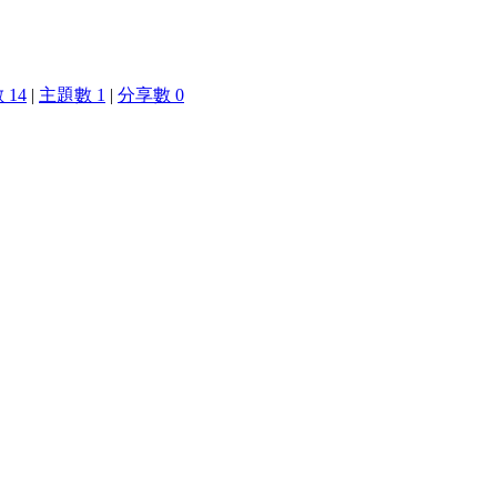
 14
|
主題數 1
|
分享數 0