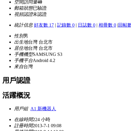
空間訪問量
40
郵箱狀態
已驗證
視頻認證
未認證
統計信息
好友數 17
|
記錄數 0
|
日誌數 0
|
相冊數 0
|
回帖數
性別
男
出生地
台灣 台北市
居住地
台灣 台北市
手機機型
SAMSUNG S3
手機平台
Android 4.2
來自
台灣
用戶認證
活躍概況
用戶組
A1 新機器人
在線時間
224 小時
註冊時間
2013-7-1 09:08