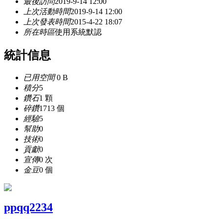
最後訪問
2019-9-14 12:00
上次活動時間
2019-9-14 12:00
上次發表時間
2015-4-22 18:07
所在時區
使用系統默認
統計信息
已用空間
0 B
積分
5
鑽石
1 顆
碎鑽
1713 個
經驗
5
幫助
0
技術
0
貢獻
0
宣傳
0 次
金豆
0 個
ppqq2234