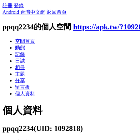
註冊
登錄
Android 台灣中文網
返回首頁
ppqq2234的個人空間
https://apk.tw/?1092
空間首頁
動態
記錄
日誌
相冊
主題
分享
留言板
個人資料
個人資料
ppqq2234
(UID: 1092818)