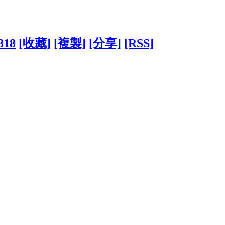
818
[收藏]
[複製]
[分享]
[RSS]