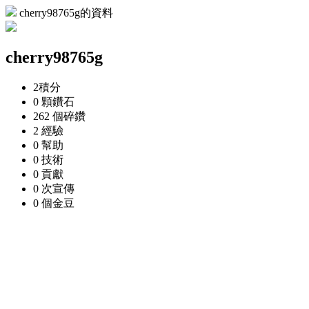
cherry98765g的資料
cherry98765g
2
積分
0 顆
鑽石
262 個
碎鑽
2
經驗
0
幫助
0
技術
0
貢獻
0 次
宣傳
0 個
金豆