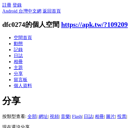
註冊
登錄
Android 台灣中文網
返回首頁
dfc0274的個人空間
https://apk.tw/?109209
空間首頁
動態
記錄
日誌
相冊
主題
分享
留言板
個人資料
分享
按類型查看:
全部
|
網址
|
視頻
|
音樂
|
Flash
|
日誌
|
相冊
|
圖片
|
投票
|
現在還沒分享