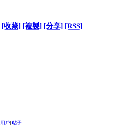
[收藏]
[複製]
[分享]
[RSS]
用戶
|
帖子