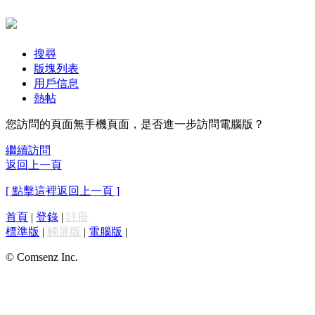
搜尋
版塊列表
用戶信息
熱帖
您訪問的頁面無手機頁面，是否進一步訪問電腦版？
繼續訪問
返回上一頁
[ 點擊這裡返回上一頁 ]
首頁
|
登錄
|
註冊
標準版
|
觸屏版
|
電腦版
|
© Comsenz Inc.