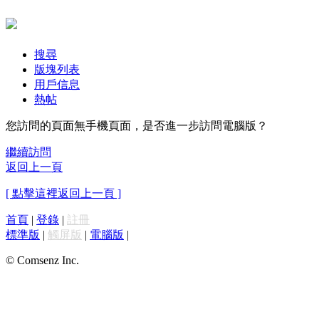
搜尋
版塊列表
用戶信息
熱帖
您訪問的頁面無手機頁面，是否進一步訪問電腦版？
繼續訪問
返回上一頁
[ 點擊這裡返回上一頁 ]
首頁
|
登錄
|
註冊
標準版
|
觸屏版
|
電腦版
|
© Comsenz Inc.