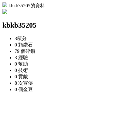
kbkb35205的資料
kbkb35205
3
積分
0 顆
鑽石
79 個
碎鑽
3
經驗
0
幫助
0
技術
0
貢獻
8 次
宣傳
0 個
金豆