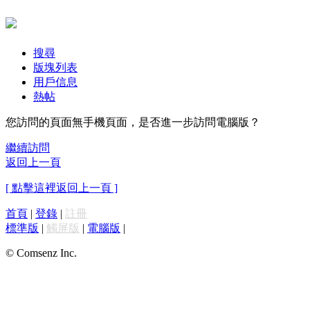
搜尋
版塊列表
用戶信息
熱帖
您訪問的頁面無手機頁面，是否進一步訪問電腦版？
繼續訪問
返回上一頁
[ 點擊這裡返回上一頁 ]
首頁
|
登錄
|
註冊
標準版
|
觸屏版
|
電腦版
|
© Comsenz Inc.