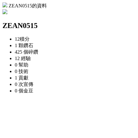
ZEAN0515的資料
ZEAN0515
12
積分
1 顆
鑽石
425 個
碎鑽
12
經驗
0
幫助
0
技術
1
貢獻
0 次
宣傳
0 個
金豆