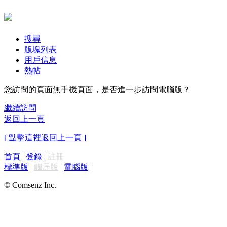
搜尋
版塊列表
用戶信息
熱帖
您訪問的頁面無手機頁面，是否進一步訪問電腦版？
繼續訪問
返回上一頁
[ 點擊這裡返回上一頁 ]
首頁
|
登錄
|
註冊
標準版
|
觸屏版
|
電腦版
|
© Comsenz Inc.