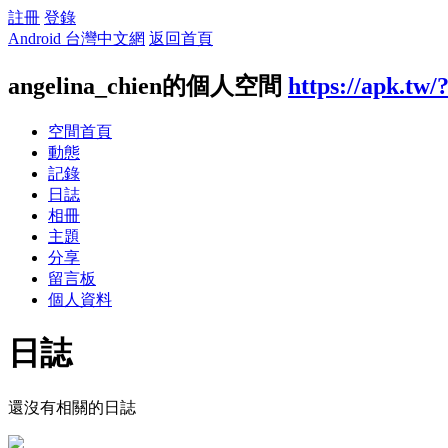
註冊
登錄
Android 台灣中文網
返回首頁
angelina_chien的個人空間
https://apk.tw/
空間首頁
動態
記錄
日誌
相冊
主題
分享
留言板
個人資料
日誌
還沒有相關的日誌