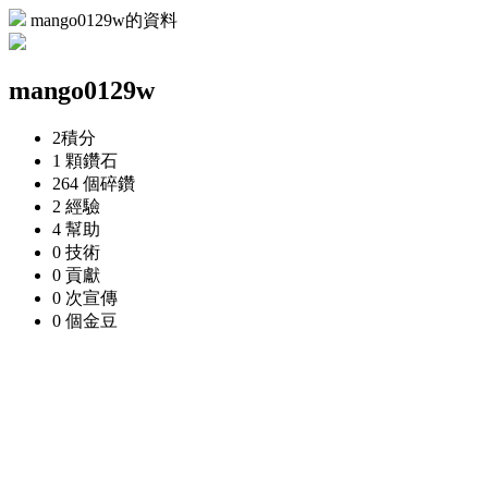
mango0129w的資料
mango0129w
2
積分
1 顆
鑽石
264 個
碎鑽
2
經驗
4
幫助
0
技術
0
貢獻
0 次
宣傳
0 個
金豆