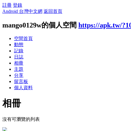
註冊
登錄
Android 台灣中文網
返回首頁
mango0129w的個人空間
https://apk.tw/?
空間首頁
動態
記錄
日誌
相冊
主題
分享
留言板
個人資料
相冊
沒有可瀏覽的列表