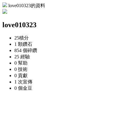
love010323的資料
love010323
25
積分
1 顆
鑽石
854 個
碎鑽
25
經驗
0
幫助
0
技術
0
貢獻
1 次
宣傳
0 個
金豆