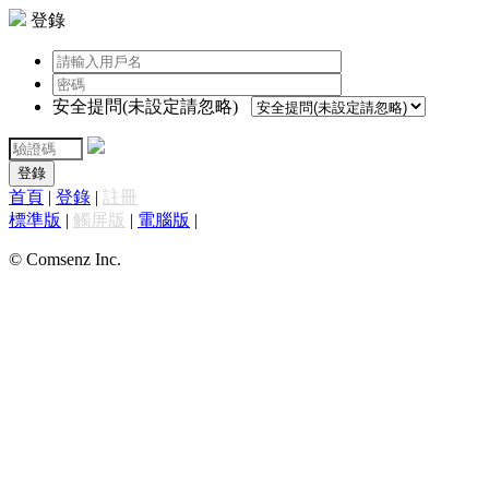
登錄
安全提問(未設定請忽略)
登錄
首頁
|
登錄
|
註冊
標準版
|
觸屏版
|
電腦版
|
© Comsenz Inc.