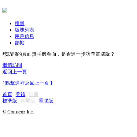
搜尋
版塊列表
用戶信息
熱帖
您訪問的頁面無手機頁面，是否進一步訪問電腦版？
繼續訪問
返回上一頁
[ 點擊這裡返回上一頁 ]
首頁
|
登錄
|
註冊
標準版
|
觸屏版
|
電腦版
|
© Comsenz Inc.