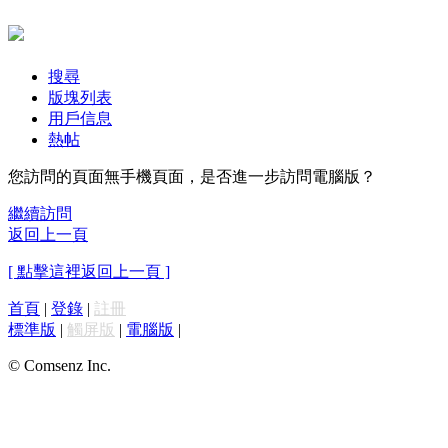
搜尋
版塊列表
用戶信息
熱帖
您訪問的頁面無手機頁面，是否進一步訪問電腦版？
繼續訪問
返回上一頁
[ 點擊這裡返回上一頁 ]
首頁
|
登錄
|
註冊
標準版
|
觸屏版
|
電腦版
|
© Comsenz Inc.