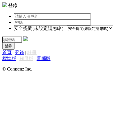
登錄
安全提問(未設定請忽略)
登錄
首頁
|
登錄
|
註冊
標準版
|
觸屏版
|
電腦版
|
© Comsenz Inc.