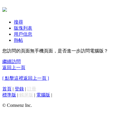
搜尋
版塊列表
用戶信息
熱帖
您訪問的頁面無手機頁面，是否進一步訪問電腦版？
繼續訪問
返回上一頁
[ 點擊這裡返回上一頁 ]
首頁
|
登錄
|
註冊
標準版
|
觸屏版
|
電腦版
|
© Comsenz Inc.