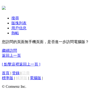
搜尋
版塊列表
用戶信息
熱帖
您訪問的頁面無手機頁面，是否進一步訪問電腦版？
繼續訪問
返回上一頁
[ 點擊這裡返回上一頁 ]
首頁
|
登錄
|
註冊
標準版
|
觸屏版
|
電腦版
|
© Comsenz Inc.