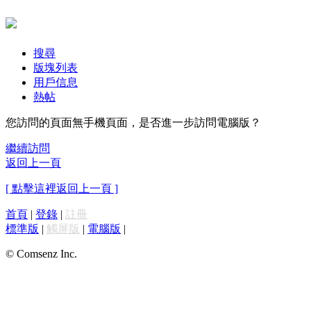
搜尋
版塊列表
用戶信息
熱帖
您訪問的頁面無手機頁面，是否進一步訪問電腦版？
繼續訪問
返回上一頁
[ 點擊這裡返回上一頁 ]
首頁
|
登錄
|
註冊
標準版
|
觸屏版
|
電腦版
|
© Comsenz Inc.