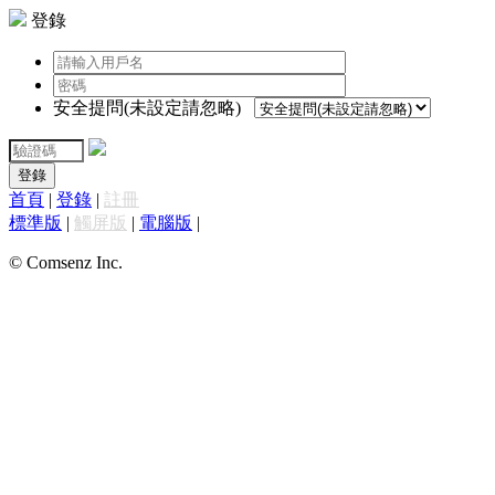
登錄
安全提問(未設定請忽略)
登錄
首頁
|
登錄
|
註冊
標準版
|
觸屏版
|
電腦版
|
© Comsenz Inc.