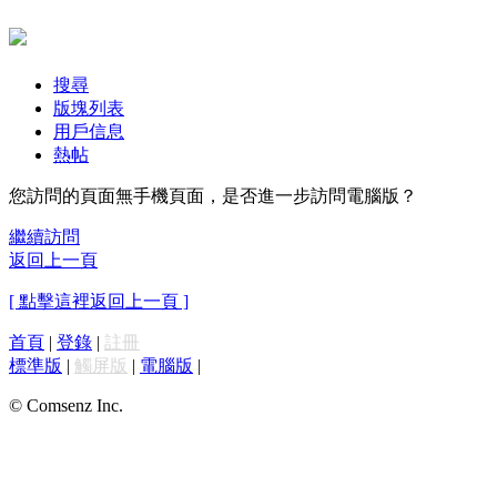
搜尋
版塊列表
用戶信息
熱帖
您訪問的頁面無手機頁面，是否進一步訪問電腦版？
繼續訪問
返回上一頁
[ 點擊這裡返回上一頁 ]
首頁
|
登錄
|
註冊
標準版
|
觸屏版
|
電腦版
|
© Comsenz Inc.