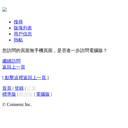
搜尋
版塊列表
用戶信息
熱帖
您訪問的頁面無手機頁面，是否進一步訪問電腦版？
繼續訪問
返回上一頁
[ 點擊這裡返回上一頁 ]
首頁
|
登錄
|
註冊
標準版
|
觸屏版
|
電腦版
|
© Comsenz Inc.