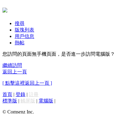
搜尋
版塊列表
用戶信息
熱帖
您訪問的頁面無手機頁面，是否進一步訪問電腦版？
繼續訪問
返回上一頁
[ 點擊這裡返回上一頁 ]
首頁
|
登錄
|
註冊
標準版
|
觸屏版
|
電腦版
|
© Comsenz Inc.