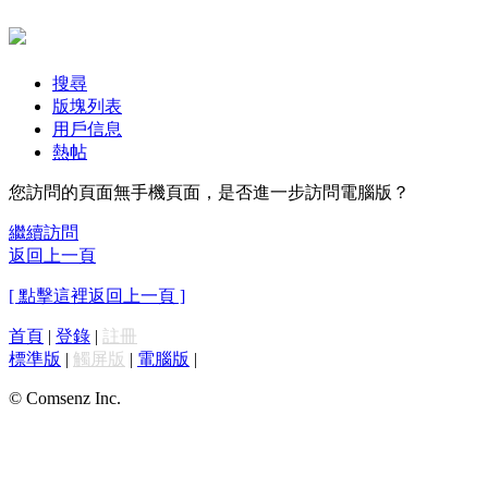
搜尋
版塊列表
用戶信息
熱帖
您訪問的頁面無手機頁面，是否進一步訪問電腦版？
繼續訪問
返回上一頁
[ 點擊這裡返回上一頁 ]
首頁
|
登錄
|
註冊
標準版
|
觸屏版
|
電腦版
|
© Comsenz Inc.